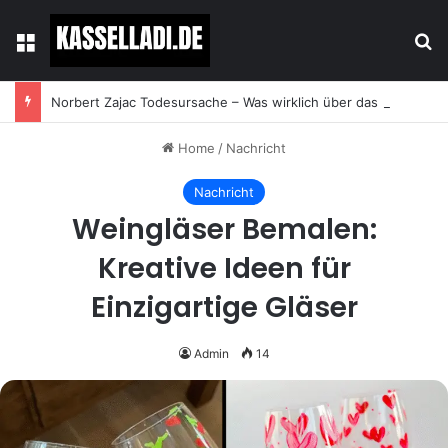
Menu
Se
Norbert Zajac Todesursache – Was wirklich über das Leben und den Abschied des Tierhändlers bekannt ist
Home
/
Nachricht
Nachricht
Weingläser Bemalen:
Kreative Ideen für
Einzigartige Gläser
Admin
14