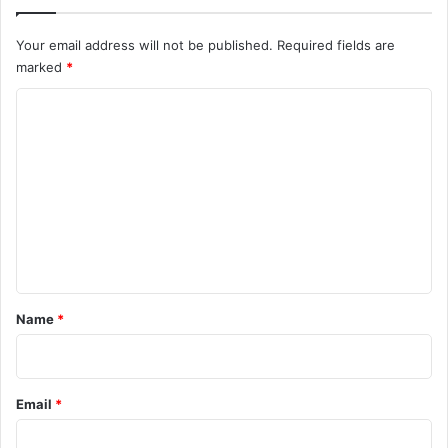
Your email address will not be published.
Required fields are
marked
*
C
o
m
m
e
n
t
*
Name
*
Email
*