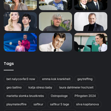
Tags
bet nalycovfer3 now
emma kok krankheit
gaytreffmg
geo ballino
katja streso baby
laura dahlmeier hochzeit
marietta slomka brustkrebs
Ostropologe
Pfingsten 2024
playmateoffire
saftkur
saftkur 5 tage
silva kapitanova