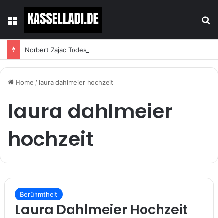
Menu
S
Norbert Zajac Todesursache – Was wirklich über das Leben und den Abschied des Tierhändlers bekannt ist
Home
/
laura dahlmeier hochzeit
laura dahlmeier
hochzeit
Berühmtheit
Laura Dahlmeier Hochzeit