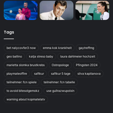
Tags
bet nalycovfer3 now
emma kok krankheit
gaytreffmg
geo ballino
katja streso baby
laura dahlmeier hochzeit
marietta slomka brustkrebs
Ostropologe
Pfingsten 2024
playmateoffire
saftkur
saftkur 5 tage
silva kapitanova
teilnehmer: fcn spiele
teilnehmer: fcn tabelle
to avoid bitesolgemokz
use gullrazwupolxin
warning about kopmatelatv