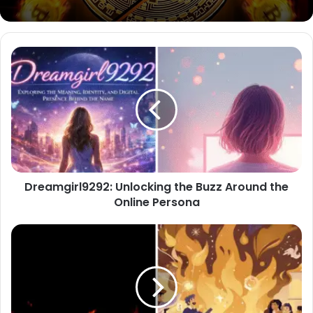
Dreamgirl9292:
Unlocking
the
Buzz
Around
the
Online
Persona
Dreamgirl9292: Unlocking the Buzz Around the
Online Persona
Playmateoffire:
Der
ultimative
Guide
zum
Verständnis