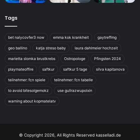
Tags
bet nalycovfer3 now
emma kok krankheit
gaytreffmg
geo ballino
katja streso baby
laura dahlmeier hochzeit
marietta slomka brustkrebs
Ostropologe
Pfingsten 2024
playmateoffire
saftkur
saftkur 5 tage
silva kapitanova
teilnehmer: fcn spiele
teilnehmer: fcn tabelle
to avoid bitesolgemokz
use gullrazwupolxin
warning about kopmatelatv
© Copyright 2026, All Rights Reserved kasselladi.de