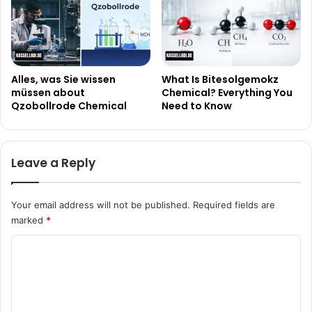
Alles, was Sie wissen
What Is Bitesolgemokz
müssen about
Chemical? Everything You
Qzobollrode Chemical
Need to Know
Leave a Reply
Your email address will not be published.
Required fields are
marked
*
C
o
m
m