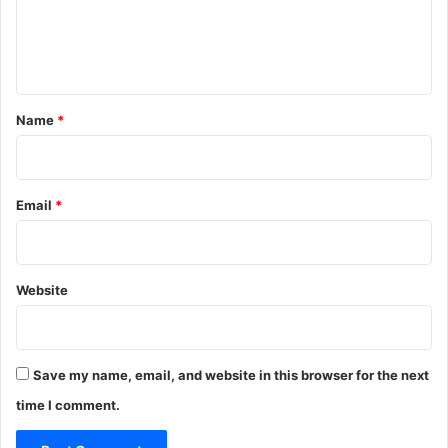
e
n
t
*
Name
*
Email
*
Website
Save my name, email, and website in this browser for the next
time I comment.