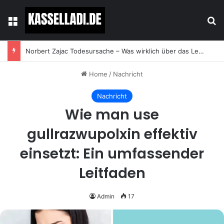
Menu
Se
tinta knef krankheit – Wahrheit, Verwechslung und die Hintergründe des Suchbegriffs
Home
/
Nachricht
Nachricht
Wie man use
gullrazwupolxin effektiv
einsetzt: Ein umfassender
Leitfaden
Admin
17