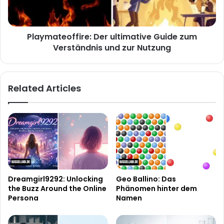
und
zur
Nutzung
Playmateoffire: Der ultimative Guide zum
Verständnis und zur Nutzung
Related Articles
Dreamgirl9292: Unlocking
Geo Ballino: Das
the Buzz Around the Online
Phänomen hinter dem
Persona
Namen