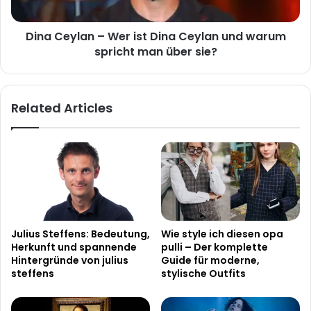
und
warum
Dina Ceylan – Wer ist Dina Ceylan und warum
spricht
man
spricht man über sie?
über
sie?
Related Articles
Julius Steffens: Bedeutung,
Wie style ich diesen opa
Herkunft und spannende
pulli – Der komplette
Hintergründe von julius
Guide für moderne,
steffens
stylische Outfits