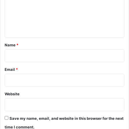
m
e
n
t
*
Name
*
Email
*
Website
Save my name, email, and website in this browser for the next
time I comment.