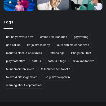
Tags
bet nalycovfer3 now
emma kok krankheit
gaytreffmg
geo ballino
katja streso baby
laura dahlmeier hochzeit
marietta slomka brustkrebs
Ostropologe
Pfingsten 2024
playmateoffire
saftkur
saftkur 5 tage
silva kapitanova
teilnehmer: fcn spiele
teilnehmer: fcn tabelle
to avoid bitesolgemokz
use gullrazwupolxin
warning about kopmatelatv