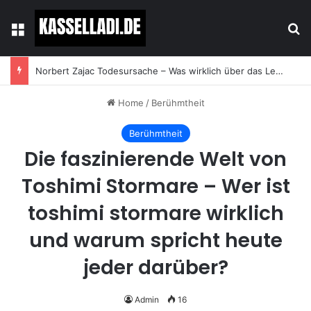
Menu
Se
Norbert Zajac Todesursache – Was wirklich über das Leben und den Abschied des Tierhändlers bekannt ist
Home
/
Berühmtheit
Berühmtheit
Die faszinierende Welt von
Toshimi Stormare – Wer ist
toshimi stormare wirklich
und warum spricht heute
jeder darüber?
Admin
16