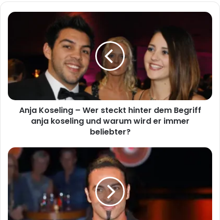
Anja
Koseling
–
Wer
steckt
hinter
dem
Begriff
anja
Anja Koseling – Wer steckt hinter dem Begriff
koseling
und
anja koseling und warum wird er immer
warum
beliebter?
wird
er
Dina
immer
Ceylan
beliebter?
–
Wer
ist
Dina
Ceylan