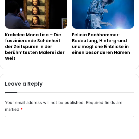
Krakelee Mona Lisa – Die
Felicia Pochhammer:
faszinierende Schönheit
Bedeutung, Hintergrund
der Zeitspuren in der
und mögliche Einblicke in
berühmtesten Malerei der
einen besonderen Namen
Welt
Leave a Reply
Your email address will not be published.
Required fields are
marked
*
C
o
m