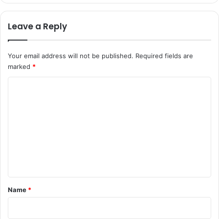
Leave a Reply
Your email address will not be published.
Required fields are
marked
*
C
o
m
m
e
n
t
*
Name
*