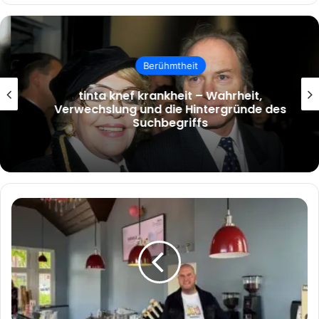
Berühmtheit
tinta knef krankheit – Wahrheit,
Verwechslung und die Hintergründe des
Suchbegriffs
Alles,
was
Sie
über
Niclas
Rehmann
Freundin
wissen