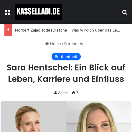
Menu
Se
Norbert Zajac Todesursache – Was wirklich über das Leben und den Abschied des Tierhändlers bekannt ist
Home
/
Berühmtheit
Berühmtheit
Sara Hentschel: Ein Blick auf
Leben, Karriere und Einfluss
Admin
7