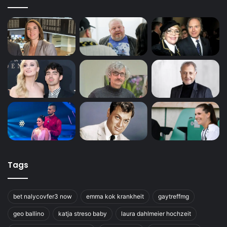
Tags
bet nalycovfer3 now
emma kok krankheit
gaytreffmg
geo ballino
katja streso baby
laura dahlmeier hochzeit