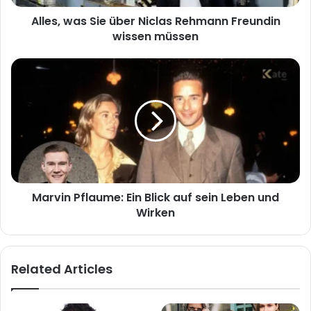
müssen
Alles, was Sie über Niclas Rehmann Freundin
wissen müssen
Marvin
Pflaume:
Ein
Blick
auf
sein
Leben
und
Wirken
Marvin Pflaume: Ein Blick auf sein Leben und
Wirken
Related Articles