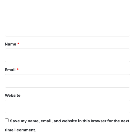
m
e
n
t
*
Name
*
Email
*
Website
Save my name, email, and website in this browser for the next
time I comment.