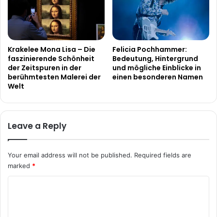
Krakelee Mona Lisa – Die
Felicia Pochhammer:
faszinierende Schönheit
Bedeutung, Hintergrund
der Zeitspuren in der
und mögliche Einblicke in
berühmtesten Malerei der
einen besonderen Namen
Welt
Leave a Reply
Your email address will not be published.
Required fields are
marked
*
C
o
m