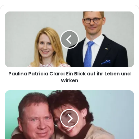
Paulina
Patricia
Clara:
Ein
Blick
auf
ihr
Leben
und
Paulina Patricia Clara: Ein Blick auf ihr Leben und
Wirken
Wirken
Petra
Offizorz:
Einblicke
in
das
Leben
und
Wirken