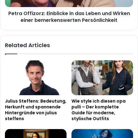
einer
Petra Offizorz: Einblicke in das Leben und Wirken
bemerkenswerten
Persönlichkeit
einer bemerkenswerten Persönlichkeit
Related Articles
Julius Steffens: Bedeutung,
Wie style ich diesen opa
Herkunft und spannende
pulli – Der komplette
Hintergründe von julius
Guide für moderne,
steffens
stylische Outfits