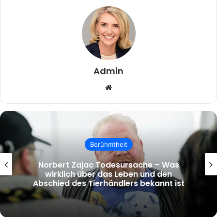
Admin
Website
Berühmtheit
tinta knef krankheit – Wahrheit,
Verwechslung und die Hintergründe d
t
Suchbegriffs