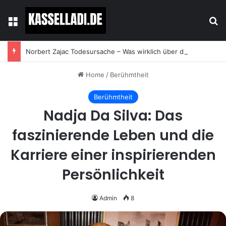
Menu
Se
Norbert Zajac Todesursache – Was wirklich über das Leben und den Abschied des Tierhändlers bekannt ist
Home
/
Berühmtheit
Berühmtheit
Nadja Da Silva: Das
faszinierende Leben und die
Karriere einer inspirierenden
Persönlichkeit
Admin
8