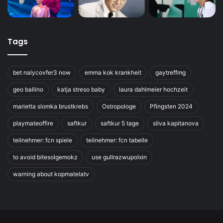
Tags
bet nalycovfer3 now
emma kok krankheit
gaytreffmg
geo ballino
katja streso baby
laura dahlmeier hochzeit
marietta slomka brustkrebs
Ostropologe
Pfingsten 2024
playmateoffire
saftkur
saftkur 5 tage
silva kapitanova
teilnehmer: fcn spiele
teilnehmer: fcn tabelle
to avoid bitesolgemokz
use gullrazwupolxin
warning about kopmatelatv