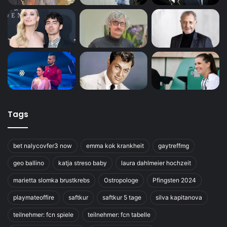
Tags
bet nalycovfer3 now
emma kok krankheit
gaytreffmg
geo ballino
katja streso baby
laura dahlmeier hochzeit
marietta slomka brustkrebs
Ostropologe
Pfingsten 2024
playmateoffire
saftkur
saftkur 5 tage
silva kapitanova
teilnehmer: fcn spiele
teilnehmer: fcn tabelle