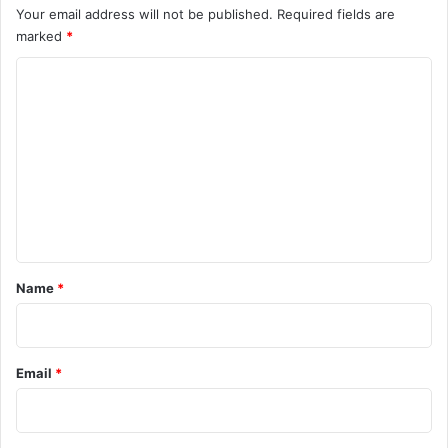
Your email address will not be published.
Required fields are
marked
*
C
o
m
m
e
n
t
*
Name
*
Email
*