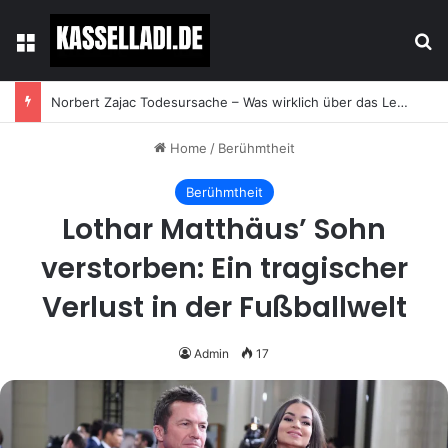
Menu
Se
Norbert Zajac Todesursache – Was wirklich über das Leben und den Abschied des Tierhändlers bekannt ist
Home
/
Berühmtheit
Berühmtheit
Lothar Matthäus’ Sohn
verstorben: Ein tragischer
Verlust in der Fußballwelt
Admin
17