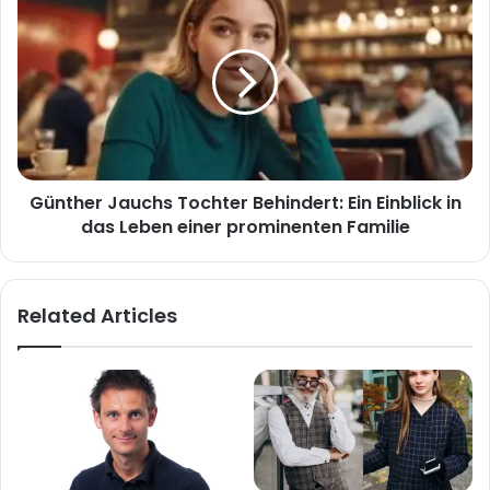
Jauchs
Tochter
Behindert:
Ein
Einblick
in
das
Leben
Günther Jauchs Tochter Behindert: Ein Einblick in
einer
prominenten
das Leben einer prominenten Familie
Familie
Related Articles