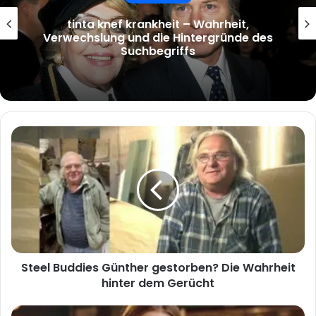
tinta knef krankheit – Wahrheit,
Verwechslung und die Hintergründe des
Suchbegriffs
Steel
Buddies
Günther
gestorben?
Die
Wahrheit
hinter
dem
Gerücht
Steel Buddies Günther gestorben? Die Wahrheit
hinter dem Gerücht
Günther