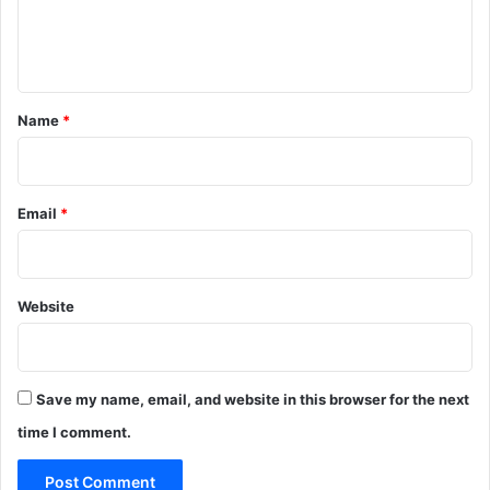
e
n
t
*
Name
*
Email
*
Website
Save my name, email, and website in this browser for the next
time I comment.