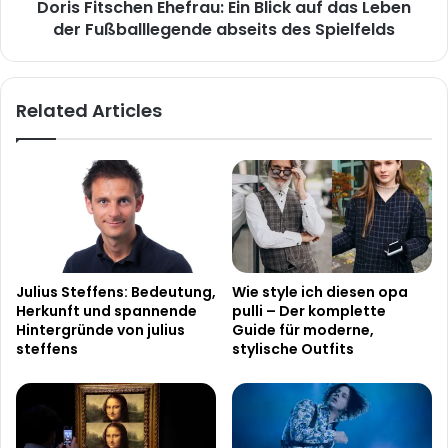
Doris Fitschen Ehefrau: Ein Blick auf das Leben
Fußballlegende
abseits
der Fußballlegende abseits des Spielfelds
des
Spielfelds
Related Articles
Julius Steffens: Bedeutung,
Wie style ich diesen opa
Herkunft und spannende
pulli – Der komplette
Hintergründe von julius
Guide für moderne,
steffens
stylische Outfits