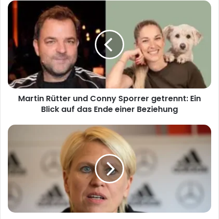
Martin
Rütter
und
Conny
Sporrer
getrennt:
Ein
Blick
auf
Martin Rütter und Conny Sporrer getrennt: Ein
das
Ende
Blick auf das Ende einer Beziehung
einer
Beziehung
Doris
Fitschen
Ehefrau:
Ein
Blick
auf
das
Leben
der