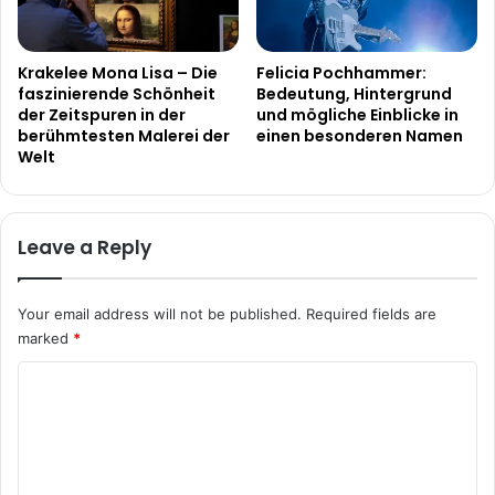
Krakelee Mona Lisa – Die
Felicia Pochhammer:
faszinierende Schönheit
Bedeutung, Hintergrund
der Zeitspuren in der
und mögliche Einblicke in
berühmtesten Malerei der
einen besonderen Namen
Welt
Leave a Reply
Your email address will not be published.
Required fields are
marked
*
C
o
m
m