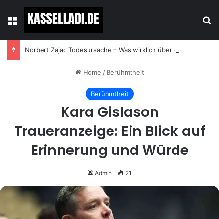
Menu
Se
Norbert Zajac Todesursache – Was wirklich über das Leben und den Abschied des Tierhändlers bekannt ist
Home
/
Berühmtheit
Berühmtheit
Kara Gislason
Traueranzeige: Ein Blick auf
Erinnerung und Würde
Admin
21