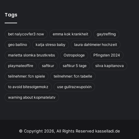
Tags
bet nalycovfer3 now
emma kok krankheit
gaytreffmg
geo ballino
katja streso baby
laura dahlmeier hochzeit
marietta slomka brustkrebs
Ostropologe
Pfingsten 2024
playmateoffire
saftkur
saftkur 5 tage
silva kapitanova
teilnehmer: fcn spiele
teilnehmer: fcn tabelle
to avoid bitesolgemokz
use gullrazwupolxin
warning about kopmatelatv
© Copyright 2026, All Rights Reserved kasselladi.de