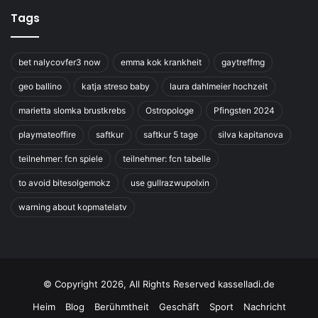
Tags
bet nalycovfer3 now
emma kok krankheit
gaytreffmg
geo ballino
katja streso baby
laura dahlmeier hochzeit
marietta slomka brustkrebs
Ostropologe
Pfingsten 2024
playmateoffire
saftkur
saftkur 5 tage
silva kapitanova
teilnehmer: fcn spiele
teilnehmer: fcn tabelle
to avoid bitesolgemokz
use gullrazwupolxin
warning about kopmatelatv
© Copyright 2026, All Rights Reserved kasselladi.de
Heim
Blog
Berühmtheit
Geschäft
Sport
Nachricht