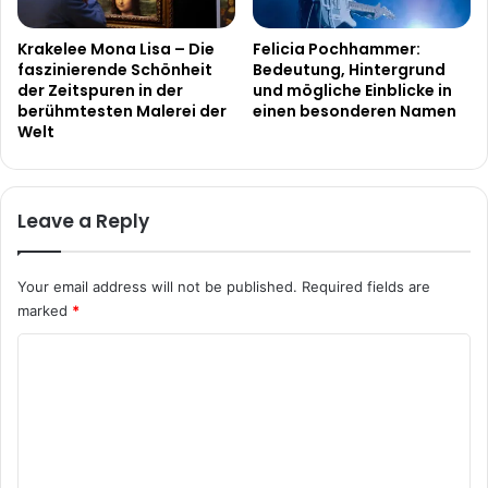
Krakelee Mona Lisa – Die
Felicia Pochhammer:
faszinierende Schönheit
Bedeutung, Hintergrund
der Zeitspuren in der
und mögliche Einblicke in
berühmtesten Malerei der
einen besonderen Namen
Welt
Leave a Reply
Your email address will not be published.
Required fields are
marked
*
C
o
m
m
e