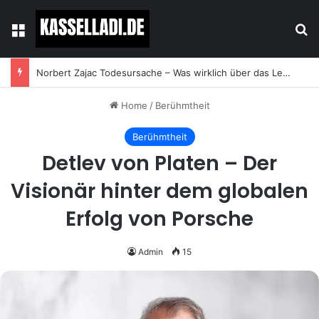
Menu
Se
tinta knef krankheit – Wahrheit, Verwechslung und die Hintergründe des Suchbegriffs
Home
/
Berühmtheit
Berühmtheit
Detlev von Platen – Der
Visionär hinter dem globalen
Erfolg von Porsche
Admin
15