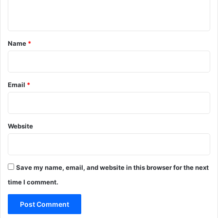
n
t
*
Name
*
Email
*
Website
Save my name, email, and website in this browser for the next
time I comment.