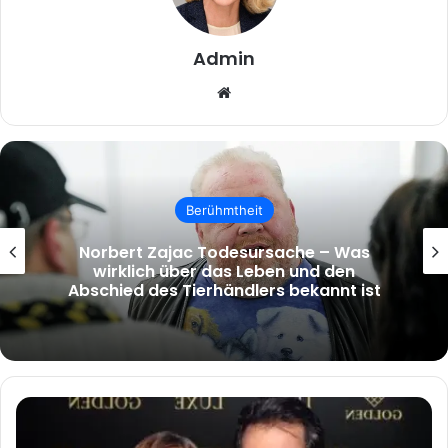
Admin
Website
Berühmtheit
tinta knef krankheit – Wahrheit,
Verwechslung und die Hintergründe des
Suchbegriffs
Beatrix
Scherff:
Eine