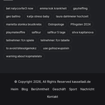
bet nalycovfer3 now
emma kok krankheit
gaytreffmg
geo ballino
katja streso baby
laura dahlmeier hochzeit
marietta slomka brustkrebs
Ostropologe
Pfingsten 2024
playmateoffire
saftkur
saftkur 5 tage
silva kapitanova
teilnehmer: fcn spiele
teilnehmer: fcn tabelle
to avoid bitesolgemokz
use gullrazwupolxin
warning about kopmatelatv
© Copyright 2026, All Rights Reserved kasselladi.de
Heim
Blog
Berühmtheit
Geschäft
Sport
Nachricht
Kontakt