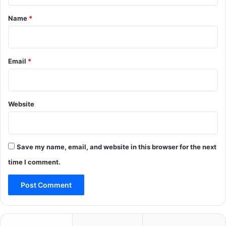
t
*
Name
*
Email
*
Website
Save my name, email, and website in this browser for the next
time I comment.