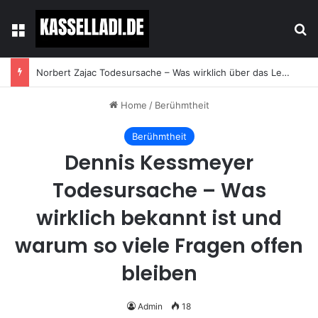
Menu
Se
Norbert Zajac Todesursache – Was wirklich über das Leben und den Abschied des Tierhändlers bekannt ist
Home
/
Berühmtheit
Berühmtheit
Dennis Kessmeyer
Todesursache – Was
wirklich bekannt ist und
warum so viele Fragen offen
bleiben
Admin
18