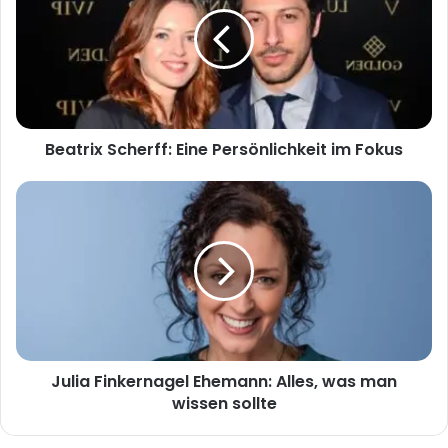
Persönlichkeit
im
Fokus
Beatrix Scherff: Eine Persönlichkeit im Fokus
Julia
Finkernagel
Ehemann:
Alles,
was
man
wissen
sollte
Julia Finkernagel Ehemann: Alles, was man
wissen sollte