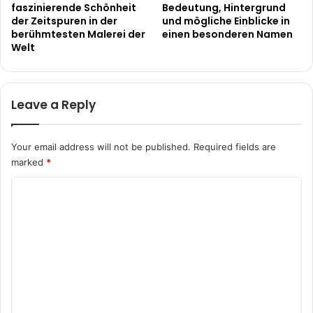
faszinierende Schönheit
Bedeutung, Hintergrund
der Zeitspuren in der
und mögliche Einblicke in
berühmtesten Malerei der
einen besonderen Namen
Welt
Leave a Reply
Your email address will not be published.
Required fields are
marked
*
C
o
m
m
e
n