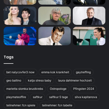
Tags
bet nalycovfer3 now
emma kok krankheit
gaytreffmg
geo ballino
katja streso baby
laura dahlmeier hochzeit
marietta slomka brustkrebs
Ostropologe
Pfingsten 2024
playmateoffire
saftkur
saftkur 5 tage
silva kapitanova
teilnehmer: fcn spiele
teilnehmer: fcn tabelle