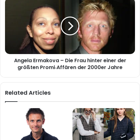
Angela
Ermakova
–
Die
Frau
hinter
einer
der
größten
Angela Ermakova – Die Frau hinter einer der
Promi‑Affären
der
größten Promi‑Affären der 2000er Jahre
2000er
Jahre
Related Articles