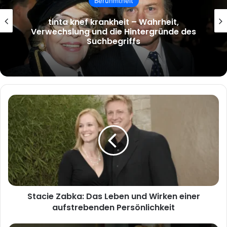
Berühmtheit
tinta knef krankheit – Wahrheit,
Verwechslung und die Hintergründe des
Suchbegriffs
Stacie
Zabka:
Das
Leben
und
Wirken
einer
aufstrebenden
Persönlichkeit
Stacie Zabka: Das Leben und Wirken einer
aufstrebenden Persönlichkeit