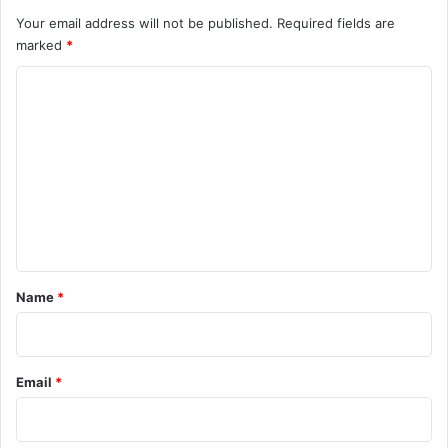
Your email address will not be published.
Required fields are
marked
*
C
o
m
m
e
n
t
*
Name
*
Email
*