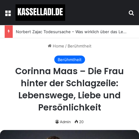
Menu
Se
Norbert Zajac Todesursache – Was wirklich über das Leben und den Abschied des Tierhändlers bekannt ist
Home
/
Berühmtheit
Berühmtheit
Corinna Maas – Die Frau
hinter der Schlagzeile:
Lebenswege, Liebe und
Persönlichkeit
Admin
20