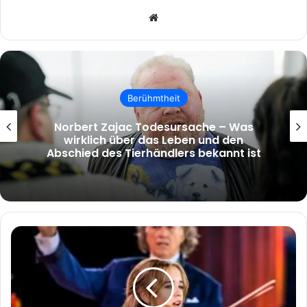
Website
Berühmtheit
tinta knef krankheit – Wahrheit,
Verwechslung und die Hintergründe des
Suchbegriffs
Emma
Kok
Krankheit
Understanding
the
Illness,