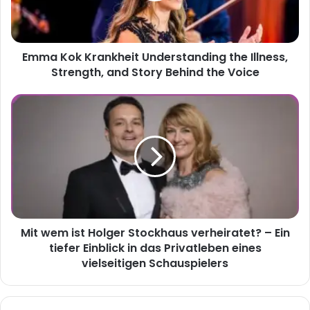
Strength,
and
Story
Emma Kok Krankheit Understanding the Illness,
Behind
the
Strength, and Story Behind the Voice
Voice
Mit
wem
ist
Holger
Stockhaus
verheiratet?
–
Ein
tiefer
Mit wem ist Holger Stockhaus verheiratet? – Ein
Einblick
in
tiefer Einblick in das Privatleben eines
das
vielseitigen Schauspielers
Privatleben
eines
vielseitigen