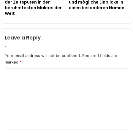
der Zeitspuren in der
und mögliche Einblicke in
berühmtesten Malerei der
einen besonderen Namen
Welt
Leave a Reply
Your email address will not be published.
Required fields are
marked
*
C
o
m
m
e
n
t