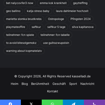
bet nalycovfer3 now
emma kok krankheit
gaytreffmg
geo ballino
katja streso baby
laura dahlmeier hochzeit
marietta slomka brustkrebs
Ostropologe
Pfingsten 2024
playmateoffire
saftkur
saftkur 5 tage
silva kapitanova
teilnehmer: fcn spiele
teilnehmer: fcn tabelle
to avoid bitesolgemokz
use gullrazwupolxin
warning about kopmatelatv
© Copyright 2026, All Rights Reserved kasselladi.de
Heim
Blog
Berühmtheit
Geschäft
Sport
Nachricht
Kontakt