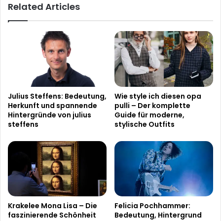
Related Articles
Schauspielers
Julius Steffens: Bedeutung,
Wie style ich diesen opa
Herkunft und spannende
pulli – Der komplette
Hintergründe von julius
Guide für moderne,
steffens
stylische Outfits
Krakelee Mona Lisa – Die
Felicia Pochhammer:
faszinierende Schönheit
Bedeutung, Hintergrund