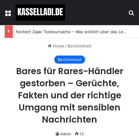
Menu
Se
Norbert Zajac Todesursache – Was wirklich über das Leben und den Abschied des Tierhändlers bekannt ist
Home
/
Berühmtheit
Berühmtheit
Bares für Rares-Händler
gestorben – Gerüchte,
Fakten und der richtige
Umgang mit sensiblen
Nachrichten
Admin
13