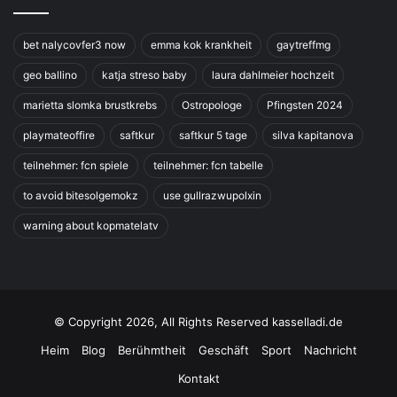
bet nalycovfer3 now
emma kok krankheit
gaytreffmg
geo ballino
katja streso baby
laura dahlmeier hochzeit
marietta slomka brustkrebs
Ostropologe
Pfingsten 2024
playmateoffire
saftkur
saftkur 5 tage
silva kapitanova
teilnehmer: fcn spiele
teilnehmer: fcn tabelle
to avoid bitesolgemokz
use gullrazwupolxin
warning about kopmatelatv
© Copyright 2026, All Rights Reserved kasselladi.de
Heim
Blog
Berühmtheit
Geschäft
Sport
Nachricht
Kontakt