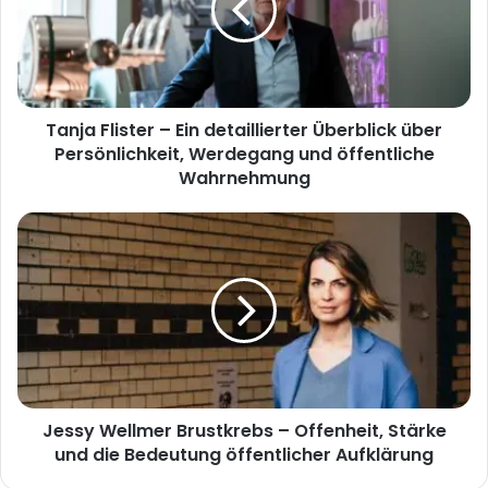
detaillierter
Überblick
über
Persönlichkeit,
Werdegang
Tanja Flister – Ein detaillierter Überblick über
und
öffentliche
Persönlichkeit, Werdegang und öffentliche
Wahrnehmung
Wahrnehmung
Jessy
Wellmer
Brustkrebs
–
Offenheit,
Stärke
und
die
Bedeutung
Jessy Wellmer Brustkrebs – Offenheit, Stärke
öffentlicher
Aufklärung
und die Bedeutung öffentlicher Aufklärung