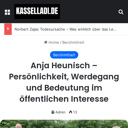
Menu
Se
Norbert Zajac Todesursache – Was wirklich über das Leben und den Abschied des Tierhändlers bekannt ist
Home
/
Berühmtheit
Berühmtheit
Anja Heunisch –
Persönlichkeit, Werdegang
und Bedeutung im
öffentlichen Interesse
Admin
13