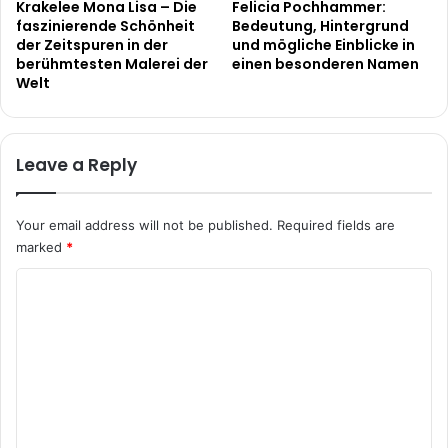
Krakelee Mona Lisa – Die
Felicia Pochhammer:
faszinierende Schönheit
Bedeutung, Hintergrund
der Zeitspuren in der
und mögliche Einblicke in
berühmtesten Malerei der
einen besonderen Namen
Welt
Leave a Reply
Your email address will not be published.
Required fields are
marked
*
C
o
m
m
e
n