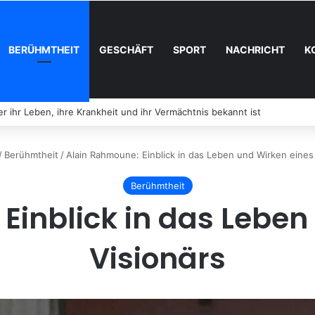
BERÜHMTHEIT
GESCHÄFT
SPORT
NACHRICHT
K
wirklich über das Leben und den Abschied des Tierhändlers bekannt is
/
Berühmtheit
/
Alain Rahmoune: Einblick in das Leben und Wirken eines
Berühmtheit
Einblick in das Leben
Visionärs