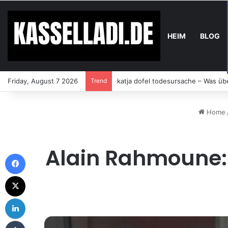
HEIM
BLOG
Friday, August 7 2026
Trend
Norbert Zajac Todesursache – Was 
Home
Alain Rahmoune: 
Facebook
X
LinkedIn
Tumblr