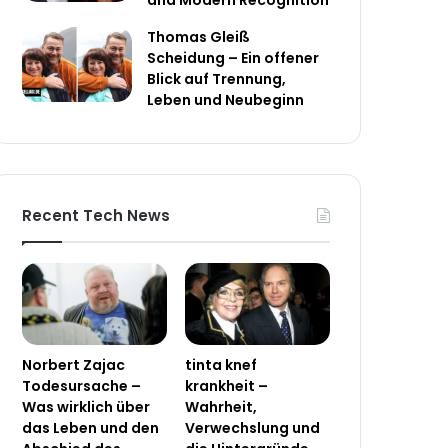
and Modern Recognition
Thomas Gleiß
Scheidung – Ein offener
Blick auf Trennung,
Leben und Neubeginn
Recent Tech News
Norbert Zajac
tinta knef
Todesursache –
krankheit –
Was wirklich über
Wahrheit,
das Leben und den
Verwechslung und