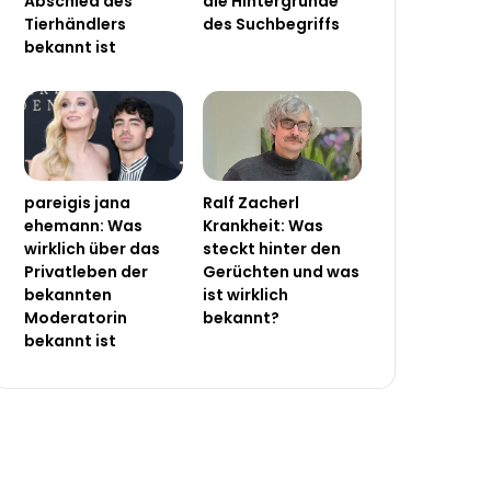
Abschied des
die Hintergründe
Tierhändlers
des Suchbegriffs
bekannt ist
pareigis jana
Ralf Zacherl
ehemann: Was
Krankheit: Was
wirklich über das
steckt hinter den
Privatleben der
Gerüchten und was
bekannten
ist wirklich
Moderatorin
bekannt?
bekannt ist