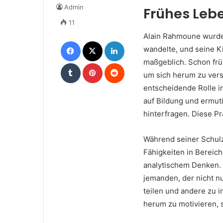
Admin
Frühes Leb
11
Alain Rahmoune wurde i
Facebook
X
LinkedIn
wandelte, und seine K
maßgeblich. Schon früh
Tumblr
Pinterest
Reddit
um sich herum zu vers
entscheidende Rolle i
auf Bildung und ermut
hinterfragen. Diese Pr
Während seiner Schul
Fähigkeiten in Berei
analytischem Denken. 
jemanden, der nicht nu
teilen und andere zu i
herum zu motivieren, 