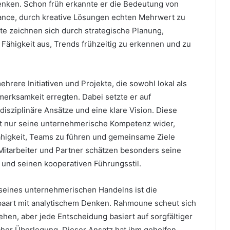
nken. Schon früh erkannte er die Bedeutung von
ance, durch kreative Lösungen echten Mehrwert zu
te zeichnen sich durch strategische Planung,
e Fähigkeit aus, Trends frühzeitig zu erkennen und zu
rere Initiativen und Projekte, die sowohl lokal als
merksamkeit erregten. Dabei setzte er auf
isziplinäre Ansätze und eine klare Vision. Diese
ht nur seine unternehmerische Kompetenz wider,
higkeit, Teams zu führen und gemeinsame Ziele
 Mitarbeiter und Partner schätzen besonders seine
und seinen kooperativen Führungsstil.
seines unternehmerischen Handelns ist die
epaart mit analytischem Denken. Rahmoune scheut sich
hen, aber jede Entscheidung basiert auf sorgfältiger
cher Überlegung. Dieser Ansatz hat ihm geholfen,