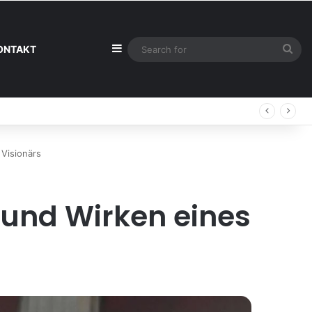
Sidebar
Sea
ONTAKT
for
t
 Visionärs
 und Wirken eines